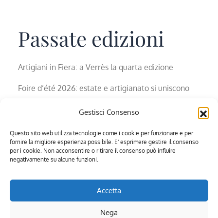
Passate edizioni
Artigiani in Fiera: a Verrès la quarta edizione
Foire d’été 2026: estate e artigianato si uniscono
La 1023esima Fiera raccontata in foto
Gestisci Consenso
La 1020a Fiera in foto
Questo sito web utilizza tecnologie come i cookie per funzionare e per
fornire la migliore esperienza possibile. E' esprimere gestire il consenso
per i cookie. Non acconsentire o ritirare il consenso può influire
negativamente su alcune funzioni.
Accetta
Fieradisantorso.com è un portale del network Italiashop.net
Nega