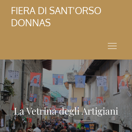
Skip
FIERA DI SANT'ORSO
to
DONNAS
content
La Vetrina degli Artigiani